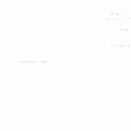
Bogotá: Carrera
Tels: 057+1 7552887
E-mail
© 2012 by Jorge
Webmaster Login